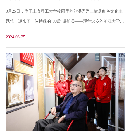
时的场景。以往仅仅出现在讲解稿中的人物和故事，如今活生生展
3月25日，位于上海理工大学校园里的刘湛恩烈士故居红色文化主
现在眼前，令在场的志愿讲解员和工作人员无不动容。刘光华校友
题馆，迎来了一位特殊的“90后”讲解员——现年98岁的沪江大学首
的回忆还为展厅内容充实了许多细节：“这张老照片中的‘黑脸’小男
位华人校长刘湛恩之子、同时也是沪江学子的刘光华。在刘湛恩烈
孩就是我……”“罢课风潮中，我是学生会副主席。”在第二展厅
2024-03-25
士殉难日即将到来之际，刘光华校友在亲属的陪同下，来到留下自
己儿时记忆的故居缅怀父亲、追忆历史，也为在场的师生们带来了
一堂生动的思政课。“父亲双手将我托举起来送上公共汽车，就在
我双脚踩到脚踏、抓住扶手之际，突然一声枪响，背后父亲的手松
脱开来……”坐在轮椅上，面对着主题馆展陈中刘湛恩的大幅相
片，刘光华动情地回忆起86年前父亲殉难时的场景，师生和亲友们
无不动容。档案馆肖琳琳老师作为一名年轻的校史研究工作者是本
次活动的讲解者，她感慨地说：“之前是通过资料和展板了解那段
红色历史，今天历史的亲历者就在面前，那些曾经只出现在史料上
的名字和事迹变得生动起来。”她表示，刘光华的描述和介绍为她