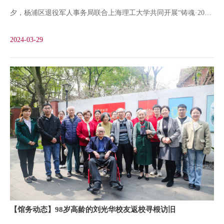
夕，杨浦区退役军人事务局联合上海理工大学共同开展“铸魂·2024·
幸福生活，守初心、担使命，把革命先烈为之奋斗、为之牺牲的伟
清明祭英烈”主题祭扫活动。杨浦区副区长于洋，上海理工大学党
大事业奋力推向前进。仪式结束，全体人员参观了刘湛恩烈士故居
2024-03-29
委副书记、副校长盛春出席，烈属、退役军人、上海理工大学师
红色文
生、思政指导员等代表以及各街道退役军人服务站负责同志参加活
动。上午10点，在上海理工大学刘湛恩烈士故居的广场上，气氛庄
严肃穆。嘹亮的《义勇军进行曲》奏响，参加仪式的代表们全体肃
立，高唱中华人民共和国国歌。随后，全体人员整衣脱帽，向英勇
献身的烈士默哀。伴随着《献花曲》缓缓响起，上海理工大学国旗
班代表向刘湛恩烈士塑像敬献花篮。全体人员向刘湛恩烈士塑像行
三鞠躬礼，并依次上前，以鲜花传递浓浓的哀思，表达对烈士的缅
怀。刘湛恩是著名教育家、爱国志士和社会活动家，1928年出任沪
江大学校长，而沪江大学便是上海理工大学的前身。九一八事变
【馆务动态】98岁高龄的刘光华校友返校寻根访旧
后，刘湛恩在国内外揭露日寇侵华罪行，投身抗日救亡运动，1938