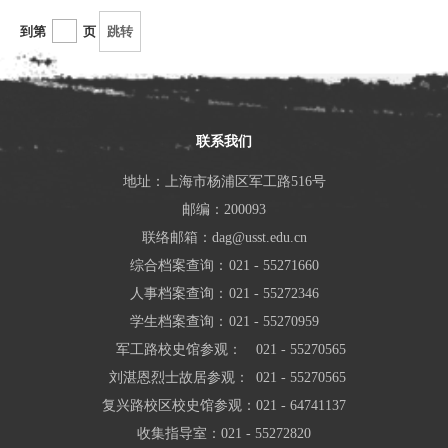
《中国共产党纪律处分条例》、《中共中央办公厅关于巩固拓展学
到第
页
跳转
习贯彻习近平新时代中国特色社会主义思想主题教育成果的意见》
等中央文件，大家开展了热烈的讨论，纷纷表示要坚持学思用贯
通，知信行合一，将政治理论学习成效转化为干事创业的动能，通
联系我们
过外出学习和理论学习开拓视野，在重复的工作中找到创新的方式
地址：上海市杨浦区军工路516号
方法，推动档案事业发展，做到双融合双促进。档案馆党支部将以
邮编：200093
本次组织生活会为契机，进一步巩固拓展学习贯彻习近平新时代中
联络邮箱：dag@usst.edu.cn
国特色社会主义思想主题教育成果，持续加强党风廉政建设和作风
综合档案查询：
021 - 55271660
人事档案查询：
021 - 55272346
建设，深刻领悟“两个确立”的决定性意义，增强“四个意识”、坚
学生档案查询：
021 - 55270959
定“四个
军工路校史馆参观：
021 - 55270565
刘湛恩烈士故居参观：
021 - 55270565
复兴路校区校史馆参观：
021 - 64741137
收集指导室：
021 - 55272820