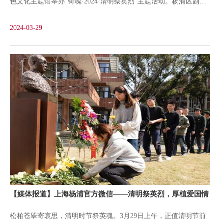
色文化主题馆举办“铸魂·2024·清明祭英烈”主题活动。杨浦区副区
多字的家书（复制件）、回忆文章《我是怎样入党的》《我入党的
长于洋，校党委副书记、副校长盛春，退役军人事务局党组成员、
那一天》和18张照片
2024-03-29
各街道退役军人服务站负责同志、烈属代表、参战参试人员、思政
指导员及学校有关部门领导、师生代表80余人参加活动。活动开
始，全体人员手持菊花庄严肃立，神情凝重，队列整齐，合唱国
歌。随后，尚理军旅团国旗护卫队为刘湛恩烈士雕塑敬献花篮，于
洋、盛春整理挽联。全体人员向烈士们悼念默哀，向刘湛恩烈士雕
塑三鞠躬，表达对沪江大学首任华人校长也是抗日战争中唯一被日
伪汉奸杀害的大学校长刘湛恩烈士的缅怀追思，并共同缅怀那些为
国家、为人民英勇献身的革命先烈们，向为中国人民解放和共和国
建设事业英勇献身的革命烈士致以崇高的敬意。学校档案馆向区退
役局崇军馆捐赠刘湛恩烈士证明书复制件，区退役局崇军馆为学校
【媒体报道】上海杨浦官方微信——清明祭英烈，厚植爱国情
颁发捐赠证书。出版学院退伍大学生梁靖发言，她强调了缅怀革命
松柏苍翠寄哀思，清明时节祭英魂。3月29日上午，正值清明节前
先烈的重要意义，并呼吁新时代青年要铭记历史，珍惜来之不易的