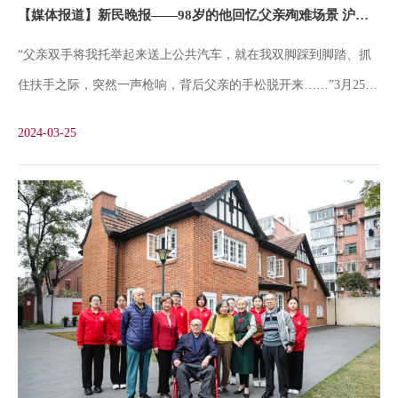
【媒体报道】新民晚报——98岁的他回忆父亲殉难场景 沪江大学首位华人校长刘湛恩之子做客上理工思政大课堂
提供了珍贵的校史研究线索，激励着她在今后的工作中深耕校史研
“父亲双手将我托举起来送上公共汽车，就在我双脚踩到脚踏、抓
究、传播校史文化、赓续红色文脉。当天，学校还特别组织了一批
住扶手之际，突然一声枪响，背后父亲的手松脱开来……”3月25
学生志愿讲解员在现场聆听。次日他们就将作为一颗颗火种把爱国
日，上海理工大学校园里的刘湛恩烈士故居红色文化主题馆迎来了
奉献、砥砺担当的精神撒播到校园每个角落、传递给每位上理工学
2024-03-25
一位特殊的“90后”讲解员——现年98岁的沪江大学首位华人校长刘
子。“
湛恩的小儿子、同时也是沪江学子刘光华。在刘湛恩烈士殉难日即
将到来之际，刘光华校友在亲属的陪同下，来到留下自己儿时记忆
的故居，缅怀父亲、追忆历史，也为在场的师生们带来了一堂生动
的思政课。98岁的沪江大学首位华人校长刘湛恩之子刘光华讲述红
色历史坐在轮椅上，面对着主题馆展陈中刘湛恩的大幅相片，刘光
华动情地回忆起86年前父亲殉难时的场景，师生和亲友们无不动
容。档案馆肖琳琳老师作为校史研究工作者担当活动讲解者，她感
慨地说：“之前是通过资料和展板了解那段红色历史，今天历史的