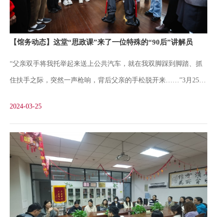
那段红色历史，今天历史的亲历者就在面前，那些曾经只出现在史
料上的名字和事迹变得生动起来。”她表示，刘光华先生的描述和
【馆务动态】这堂“思政课”来了一位特殊的“90后”讲解员
介绍为她提供了珍贵的校史研究线索，激励着她在今后的工作中深
“父亲双手将我托举起来送上公共汽车，就在我双脚踩到脚踏、抓
耕校史研究、传播校史文化、赓续红色文脉。不仅是肖琳琳，学校
住扶手之际，突然一声枪响，背后父亲的手松脱开来……”3月25
今天特别组织了一批学生志愿讲解员，他们今天在现场聆听了烈士
日，位于上海理工大学校园里的刘湛恩烈士故居红色文化主题馆，
后人的讲解，明天就将作为一颗颗火种把爱国奉献、砥砺担当的精
2024-03-25
迎来了一位特殊的“90后”讲解员——现年98岁的沪江大学首位华人
校长刘湛恩的小儿子、同时也是沪江学子的刘光华。在刘湛恩烈士
殉难日即将到来之际，刘光华校友在亲属的陪同下，回到留下自己
儿时记忆的旧居缅怀父亲、追忆历史，也为在场的师生们带来了一
堂生动的“思政课”。“重返”儿时旧居，进行一场过去与现在的对话
1947年，还在沪江大学政治学系读书并担任学生会副主席的刘光
华，因参与爱国运动被勒令退学，之后他就北上赴燕京大学求学。