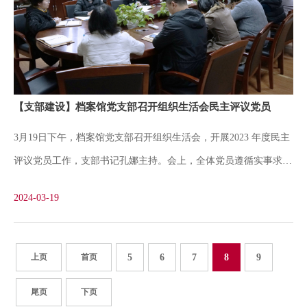
为右派，1979年初获平反。1984年移居美国。孔娜代表档案馆对刘
光华校友夫妇回国表示欢迎。她介绍了学校历年来对刘湛恩烈士的
纪念，以及刘湛恩烈士故居红色文化主题馆的修缮建设等情况，并
邀请刘光华校友访问沪江故园。年逾九旬的刘光华校友身体健朗，
精神饱满。他对母校的关怀表示感谢，深情回忆了在故居生活、在
【支部建设】档案馆党支部召开组织生活会民主评议党员
沪江学习的细节，急切希望重回母校。他接受了档案馆的第一次口
3月19日下午，档案馆党支部召开组织生活会，开展2023 年度民主
述访谈，并捐赠了具有重要史料价值的老照片。刘光华校友生活经
评议党员工作，支部书记孔娜主持。会上，全体党员遵循实事求是
历丰富，是刘湛恩烈士遇刺、沪江大学学生革命斗争等历史事件的
和平等原则对标对表，逐一认真开展了批评与自我批评，并对其他
当事人，他回沪生活，对我校红色文化研究
2024-03-19
科室工作和党员提出了合理意见和建议。大家直奔主题、直面问
题，深刻剖析，开诚布公，既交流了思想，又指出了问题，明确了
改进方向。会前，为做好民主评议工作，加强党员思想政治教育，
上页
首页
5
6
7
8
9
孔娜与全体党员分别进行了深入细致的谈心谈话。3月12日下午，
尾页
下页
档案馆党支部还组织开展主题党日活动，孔娜带领全体党员学习