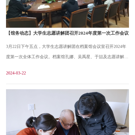
从那时起的77年间，除了父亲殉难70周年回校祭奠，这是98岁高龄
的刘光华“重返”阔别多年的校园，首次回到儿时居所——原沪江大
学教员住宅楼108号，现刘湛恩烈士故居红色文化主题馆。在主题
【馆务动态】大学生志愿讲解团召开2024年度第一次工作会议
馆二楼，面对展陈中刘湛恩的大幅相片，刘光华动情地回忆起86年
3月22日下午五点，大学生志愿讲解团在档案馆会议室召开2024年
前父亲殉难时的场景，师生和亲友们无不动容。档案馆肖琳琳老师
度第一次全体工作会议。档案馆孔娜、吴禹星、于喆及志愿讲解员
是一名年轻的校史研究工作者也是本次活动的讲解者，她感慨地
李娜、赵海燕、章璇、姜媛媛、沈莹、何钿铭、吴杨、肖寒、宋思
说：“之前是通过资料和展板了解那段红色历史，今天
2024-03-22
璇、王晨涛、张振瑕、刘魏嘉、巫鑫、余鸿雁、于思航等参加会
议。孔娜老师指出学生志愿讲解员必须对校史馆、刘湛恩烈士故居
纪念馆的展板内容熟记于心，并确保讲解内容的准确性，应该加强
与其他讲解员之间的交流学习，不断提升自己的讲解能力和应变能
力，真正发挥志愿讲解员的作用。吴禹星老师鼓励大家参与校史文
化研究，积累校史校情知识，提升文化底蕴。于喆老师总结了2023