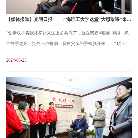
那段红色历史，今天历史的亲历者就在面前，那些曾经只出现在史
料上的名字和事迹变得生动起来。”她表示，刘光华先生的描述和
【媒体报道】光明日报——上海理工大学这堂“大思政课”来了一位特殊的“90后”讲解员
介绍为她提供了珍贵的校史研究线索，激励着她在今后的工作中深
“父亲双手将我托举起来送上公共汽车，就在我双脚踩到脚踏、抓
耕校史研究、传播校史文化、赓续红色文脉。不仅是肖琳琳，学校
住扶手之际，突然一声枪响，背后父亲的手松脱开来……”3月25
今天特别组织了一批学生志愿讲解员，他们今天在现场聆听了烈士
日，位于上海理工大学校园里的刘湛恩烈士故居红色文化主题馆，
后人的讲解，明天就将作为一颗颗火种把爱国奉献、砥砺担当的精
2024-03-25
迎来了一位特殊的“90后”讲解员——现年98岁的沪江大学首位华人
神
校长刘湛恩的小儿子、同时也是沪江学子的刘光华。在刘湛恩烈士
殉难日即将到来之际，刘光华校友在亲属的陪同下，来到留下自己
儿时记忆的故居缅怀父亲、追忆历史，也为在场的师生们带来了一
堂生动的“思政课”。坐在轮椅上，面对着主题馆展陈中刘湛恩的大
幅相片，刘光华动情地回忆起86年前父亲殉难时的场景，师生和亲
友们无不动容。档案馆肖琳琳老师作为一名年轻的校史研究工作者
是本次活动的讲解者，她感慨地说：“之前是通过资料和展板了解