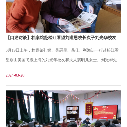
年志愿讲解队的工作，提出2024年上半年的工作重点，包括通过系
列活动强化讲解员队伍建设，打造一支更加专业的讲解团队。讲解
员李娜就与同济大学校史馆学生讲解队的交流情况进行了汇报，提
出通过线下活动来加强团队成员的凝聚力。最后，志愿讲解员们就
【口述访谈】档案馆赴松江看望刘湛恩校长次子刘光华校友
如何做好讲解工作、增强队伍团结建设等方面进行了讨论。大家一
3月19日上午，档案馆孔娜、吴禹星、翁佳、靳海进一行赴松江看
致表示会坚持初心，做好讲解工作，更好地传播校史文化，传承英
望刚由美国飞抵上海的刘光华校友和夫人裘明儿女士。刘光华先生
烈精神，讲好上理故事。会议现场供稿：吴杨摄影：于喆
1926年生于上海，为著名抗日烈士、我校前身沪江大学首任华人校
2024-03-20
长刘湛恩次子。1942年投笔从戎，报考中央军校。1945年毕业后获
少尉军衔，曾赴反攻前线痛击日寇。1946年8月，遵照父亲意愿考
入沪江大学政治系。在学期间，曾任学生会副主席，后因参加罢课
风潮被勒令退学。1950年毕业于燕京大学新闻系，曾在新闻总署研
究室工作7年。1957年初调文汇报北京办事处任记者，不久被错划