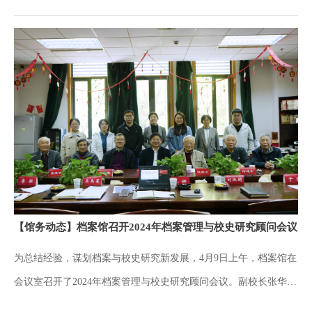
发展，支部书记孔娜主持。孔娜带领全体党员逐条对照学习《条
例》总则部分，并结合现实案例生动解析。充分发挥党的先进性是
很大的课题，从中央到地方各级党组织，最终都要落实到每一位党
员身上。推进中国式现代化、实现中华民族伟大复兴，最有力的纪
律保障就是《中国共产党纪律处分条例》。我们要坚决遵守和维护
《条例》，长期坚持纪律学习，把坚守党纪摆在前面，抓早抓小、
防微杜渐。生活工作中更要相互提醒、相互监督。会上，每位党员
分别发言，热烈讨论，交流学习心得。此次专题学习，使党员们对
《条例》的理解更加深刻。大家纷纷表示要坚持更高标准、更严要
求，先学一步、学深一层，原原本本学、融会贯通学、联系实际
【馆务动态】档案馆召开2024年档案管理与校史研究顾问会议
学，努力在自觉遵守和维护党的纪律上有新提升。此次专题学习意
为总结经验，谋划档案与校史研究新发展，4月9日上午，档案馆在
在深刻理解从严治党体系的意义，坚决学纪、知纪、明纪、守纪，
会议室召开了2024年档案管理与校史研究顾问会议。副校长张华，
让每一位党员时刻有问题意识，把从严治党贯彻到生活工作始终。
档案管理与校史研究顾问伍贻文、张忠赓、何建中、张德明、吴元
当日下午，档案馆党支部还召开了党员大会，选举产生了中国共产