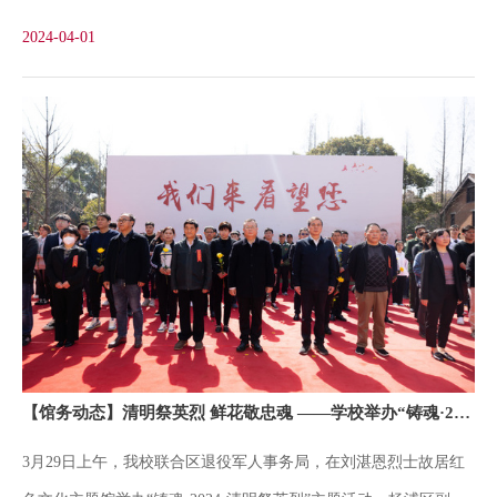
霞，并寻访了上世纪五六十年代被分配到株洲工矿企业和学校工作
好“冷”和“热”、“虚”和“实”、“死”和“活”的关系，把档案资源用“热
2024-04-01
的校友印记。访谈现场陈静霞，1928年9月生于江苏无锡，1946年
高中毕业后考入沪江大学化学系，1949年3月加入中国共产党。
1951年大学毕业后在上海华东教育部工作。1952年调北京，先后担
任第一机械工业部第四局技术处技术员、第二机械工业部检查科副
科长等职务，1960年曾被评为北京市三八红旗手。1972年为支援三
线建设，调往湖南省沅陵县五三机械厂工作，曾先后担任厂中心试
验室负责人、科技情报科党支部书记，1986年至1990期间连续担任
沅陵县第六、七届政协委员，1987年被评为沅陵县政协先进委员。
1989年3月离休，1990年随厂迁居株洲。访谈现场陈静霞校友对母
校档案馆工作人员远道前来看望表示欢迎。采访中，她拿出珍藏多
【馆务动态】清明祭英烈 鲜花敬忠魂 ——学校举办“铸魂·2024·清明祭英烈”主题活动
年的资料和相册，如数家珍地回忆起在母校求学期间的学习生活场
3月29日上午，我校联合区退役军人事务局，在刘湛恩烈士故居红
景和加入地下党组织的经过。合影留念陈静霞校友把自己珍藏2000