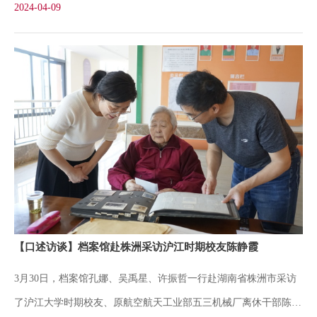
2024-04-09
骠、杨佐平等领导出席会议，档案馆各科室负责人参加。会议由张
党上海理工大学第
华主持。孔娜首先汇报了档案馆2023年的主要工作和2024年的工作
计划，对档案业务、校史研究、档案与校史传播、“三馆”接待和管
理、支部建设等方面的工作进行了简单介绍。各科室负责人也就本
科室主要工作进行了汇报与补充。与会顾问对档案馆近几年的工作
给予充分肯定和高度认可，并就如何进一步做好档案业务、校史研
究和“三馆”接待与管理等工作提出了宝贵的意见和建议。伍贻文指
出，档案馆是一个稳定、团结、能够做事的团队，要发挥自身优势
服务好学校重点工作；打造一支高素质的志愿讲解员队伍；注重档
案资源的收集与整理，争取人员和经费支持。张忠赓肯定了数字档
【口述访谈】档案馆赴株洲采访沪江时期校友陈静霞
案馆建设的进展，强调要进一步思考未来发展目标，做好规划；拓
3月30日，档案馆孔娜、吴禹星、许振哲一行赴湖南省株洲市采访
宽校史研究视野，加强近阶段的史料征集；以120周年校庆为契
了沪江大学时期校友、原航空航天工业部五三机械厂离休干部陈静
机，做好各项准备工作。何建中提出，要处理