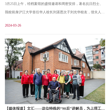
3月25日上午，经档案馆的盛情邀请和周密安排，著名抗日烈士、
年4月7日，遭日伪特务刺杀，不幸当场殉难，后被追认为“抗日革
我校前身沪江大学首任华人校长刘湛恩次子刘光华校友，偕夫人裘
命烈士”。如今，上海理工大学校园内依然保留着刘湛恩烈士故
明儿女士，在外甥女李怡夫妇和我校理学院退休教授冯懿治夫妇陪
居，部分房间还复刻了刘湛恩曾经的生活场景。作为当时中国最
2024-03-26
同下，回到了阔别16年的沪江园寻根访旧。学校党委书记王凌宇、
副校长张华会见接待并颁发聘书，档案馆馆馆长孔娜、党委宣传部
副部长张炜、校友处副处长王杨，档案馆吴禹星、翁佳、靳海进、
许振哲、时瑞、肖琳琳和故居志愿讲解队代表参加了此次活动。刘
光华校友与夫人首先来到刘湛恩烈士故居。刘湛恩校长一家在此生
活了十年，刘光华校友则度过了快乐的童年。1937年，淞沪抗战开
始后，全家被迫搬离。重返故居，他难掩激动之情。参观刘湛恩烈
士故居肖琳琳为来宾作了生动的讲解。展厅的布局和展板上的内容
勾起了刘光华校友尘封的记忆，他清楚地向大家介绍了父母和兄妹
各自卧室的位置，并动情地回忆了86年前父亲刘湛恩校长被刺牺牲
【媒体报道】文汇——这位特殊的“90后”讲解员，为上理工学子带来一堂思政课