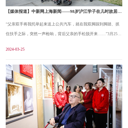
亲历者就在面前，那些曾经只出现在史料上的名字和事迹变得生动
【媒体报道】中新网上海新闻——98岁沪江学子在儿时故居带来一堂生动“大思政课”
起来。”她表示，刘光华先生的描述和介绍为她提供了珍贵的校史
“父亲双手将我托举起来送上公共汽车，就在我双脚踩到脚踏、抓
研究线索，激励着她在今后的工作中深耕校史研究、传播校史文
住扶手之际，突然一声枪响，背后父亲的手松脱开来……”3月25
化、赓续红色文脉。学生志愿讲解员在现场聆听了烈士后人的讲
日，位于上海理工大学校园里的刘湛恩烈士故居红色文化主题馆，
解，也将作为火种把爱国奉献、砥砺担当的精神撒播到校园每个角
2024-03-25
迎来了一位特殊的“90后”讲解员——现年98岁的沪江大学首位华人
落、传递
校长刘湛恩的小儿子、同时也是沪江学子的刘光华。在刘湛恩烈士
殉难日即将到来之际，刘光华校友在亲属的陪同下，来到留下自己
儿时记忆的故居缅怀父亲、追忆历史，也为在场的师生们带来了一
堂生动的“思政课”。坐在轮椅上，面对着主题馆展陈中刘湛恩的大
幅相片，刘光华动情地回忆起86年前父亲殉难时的场景，师生和亲
友们无不动容。档案馆肖琳琳老师作为一名年轻的校史研究工作者
是本次活动的讲解者，她感慨地说：“之前是通过资料和展板了解