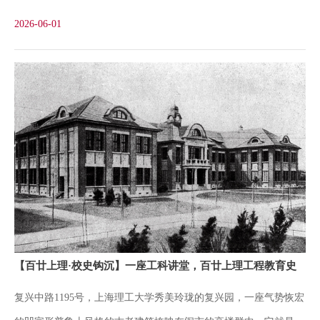
学出席上海学联会，担任工人科长，组织各处工人事务。惨案爆发
一。沪江女生人数增加很快，1921年秋共有女生5人，到
2026-06-01
后，事务更忙，未几即全国响应。”这段朴实的文字，记录下李公
朴当年的赤诚之心，也印证了他在五卅风潮中的不凡担当。那一
年，民主斗士李公朴23岁，是沪江附中高二年级的学生。他早年辍
学，在镇江做学徒期间组织了抵制日货的“爱国团”，又曾在中学青
年会任职。进入沪江后，无论在附中还是大学部，李公朴都展现了
他出色的号召力和社会活动能力，在青年会、学生自治会、级会、
同乡会等社团组织担任重要职务，如沪江附中青年会副会长、学生
自治会委员会副委员长，沪江大学学生自治会学生部部长等。1926
年李公朴（前排右一）与沪江大学常州同乡会合影1925年5月15
日，上海日商内外棉七厂资本家向工人开枪射击，枪杀了工人领
【百廿上理·校史钩沉】一座工科讲堂，百廿上理工程教育史
袖、共产党员顾正红，激起了上海工人和各界群众的极大愤怒，点
复兴中路1195号，上海理工大学秀美玲珑的复兴园，一座气势恢宏
燃五卅运动导火索。作为沪江大学学生自治会代表，李公朴参加了