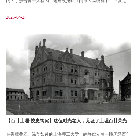
的凹字形普鲁士风格的古老建筑掩映在闹市的高楼群中，它就是承
共青团中央宣传部长恽代英主持的上海学生联合会会议。他主张发
载了上理百年工程教育历史记忆的工科讲堂。1912年2月6日，同济
动学生声援工人，号召学生演讲、募捐。还承担了一项特殊任务，
2026-04-27
德文医学堂在《申报》发布《添設德文寔业学堂招生告白》：“惟
担
念当今之世，尤非大兴实业不能谋富强，故又于本医学堂内，添设
德文实业学堂，以饷学者。……即定于明年开办。求学诸生迨一经
毕业后，亦即可名为世界之大工程师矣。”《申报》招生告白1912
年6月，引进德国实科教育体系的工学堂开学，由著名工厂捐赠的
总价20万马克的模型和机器，飘洋过海来到学校。不久，校方仿照
普鲁士皇家机械学校（今汉诺威大学）风格，聘请德国建筑工程师
卡尔·倍克为工科教学楼绘制图纸。1913年底工科讲堂落成。1914
年6月2日举行工科成立会，来宾2000余人，颇一时之盛。《申报》
以《德华高等工业学校开幕纪盛》为题作了报道：“是日，萨镇冰
【百廿上理·校史钩沉】这位时光老人，见证了上理百廿荣光
与交涉使均亲自到会。南京都督巡按使及上海镇守使亦派代表莅
在香樟叠翠、绿草如茵的上海理工大学，静静伫立着一幢历经百年
止。记者亦躬逢其盛。见校址之宽大，建筑之美备，可为沪上各校