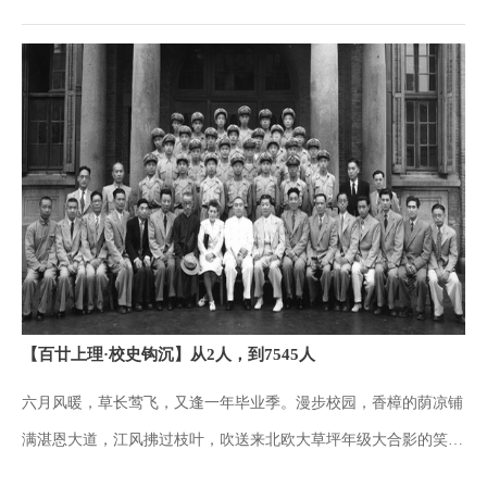
学学子都能共情的专属校园记忆。而每份成绩单，随着时间流逝，
都成为校园求学时光的最好见证。徐志摩的成绩单徐志摩（1897-
1931），中国现代著名诗人、散文家, 新月派代表人物。在学校档
案馆馆藏档案中，有一份徐志摩在沪江大学求学期间的成绩单。这
是目前学校现存最早的一份学生成绩单，由时任校长魏馥兰于1918
年12月4日为正在留美的徐志摩出具。徐志摩的成绩单这份成绩单
清晰呈现了徐志摩在1915和1916两个学年18门课的成绩。1915学
年，徐志摩各科目的成绩分别为：英国文学89分、英语修辞和作文
92分、中国文学96分、中国历史97分、通史91分、基础物理85分、
平面和球面三角88分、公民93分。1916学年，徐志摩各科目的成绩
【百廿上理·校史钩沉】从2人，到7545人
分别为：英国文学90分、英语写作87分、中国文学97分、中国历史
六月风暖，草长莺飞，又逢一年毕业季。漫步校园，香樟的荫凉铺
95分、英国历史91分、高级代数84分、抽象代数89分、化学实验89
满湛恩大道，江风拂过枝叶，吹送来北欧大草坪年级大合影的笑语
分。从两学年的成绩单可以发现，徐志摩有11门课的成绩在90分及
喧闹。学士服的藏青身影穿梭在校园各处，快门轻响、笑意嫣然、
以上，