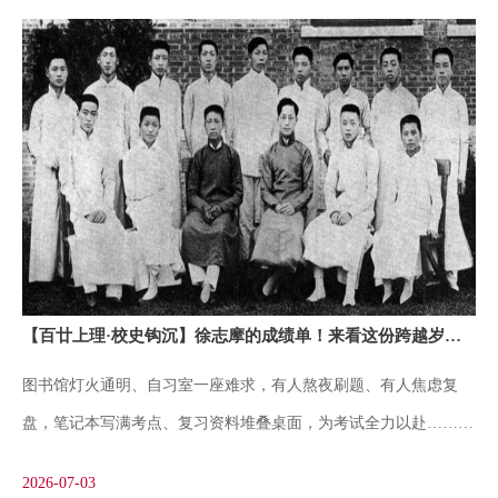
【百廿上理·校史钩沉】徐志摩的成绩单！来看这份跨越岁月的见证
图书馆灯火通明、自习室一座难求，有人熬夜刷题、有人焦虑复
盘，笔记本写满考点、复习资料堆叠桌面，为考试全力以赴……备
考，辗转难眠；打开成绩单，惊喜夹杂着不安，这几乎是每一代大
2026-07-03