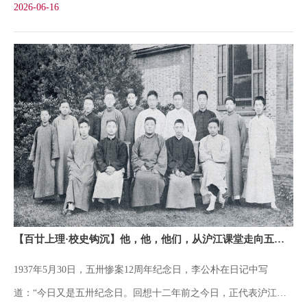
2026-06-16
执手相拥，定格了独属于上理学子的毕业季风景。每一年毕业季，
仿佛一场场青春的接力。回望百廿校史长河，一张张泛黄的毕业老
照片，串联起一代代上理人的风华正茂和青涩模样。1913年沪江大
学首届毕业生合影1913年，尚处于初创期的沪江大学培养出建校以
来首届两名毕业生——郑章成和邬志坚。这张古朴庄重的黑白合
影，两位学长身姿挺拔、眼眸沉静，是那个年代读书人特有的清正
和书香。郑章成毕业后赴美留学，获布朗大学硕士、耶鲁大学博士
学位，1919年回国后终身服务母校。他开创了沪江大学生物学系，
长期担任系主任和理学院院长，抗战期间又毅然出任沪江书院院务
长、院长，为保存沪江火种殚精竭虑。邬志坚则在留美归来后投身
【百廿上理·校史钩沉】他，他，他们，从沪江课堂走向五卅街头
社会公益与慈善事业，成为中国近代麻风防治事业的先驱，为新中
1937年5月30日，五卅惨案12周年纪念日，李公朴在日记中写
国麻风防治体系建设奠定了基础。1925年沪江大学首届女毕业生合
道：“今日又是五卅纪念日。回想十二年前之今日，正代表沪江大
影1920年沪江大学试招女生4名，成为国内最早男女同校的大学之