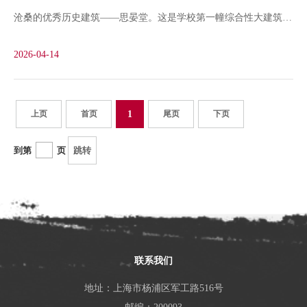
沧桑的优秀历史建筑——思晏堂。这是学校第一幢综合性大建筑，
之冠，为之景仰者久之。未几振铃开会，来宾济济，称极盛
从奠基开始就被赋予了特殊使命，见证了巍巍学府与国同运的百廿
焉。”1913年底落成的工科讲堂一战结束，校园易主
2026-04-14
荣光。1908年1月21日，沪江大学（上海理工大学前身）为思晏堂
举行奠基礼，一块漂洋过海运来的奠基石尤其引人注目。魏馥兰校
长写道：“在沼泽芦苇丛中有一大堆土，一片脚手架，一堆堆准备
上页
首页
1
尾页
下页
起楼的砖，正中间是一方石头。但是，这石头不仅是思晏堂的奠基
到第
页
跳转
石，也是整个学校的奠基石。”思晏堂奠基礼1908年末，思晏堂落
成，翌年2月10日正式启用。1914年在读的学生陈子初作《沪江大
学记》 一文，其中有一段专门描写当时的思晏堂：思晏堂面南背
北，高凡四层。其前有台，以思晏堂三字缀其上。堂之下层，中设
会客厅。厅置玻柜六，凡动植之标本，各省之天产，以及钟鼎古
联系我们
画，悉罗而致之，不啻一小博物院。第二层有藏书楼，所藏中西文
地址：上海市杨浦区军工路516号
学格致等参考书，不下千余册。暇辄浏览其间，读古人书而知学识