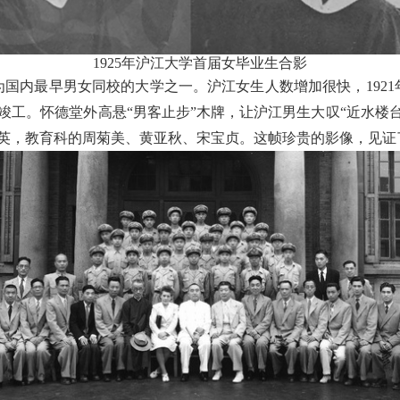
1925
年沪江大学首届女毕业生合影
为国内最早男女同校的大学之一。沪江女生人数增加很快，
1921
竣工。怀德堂外高悬“男客止步”木牌，让沪江男生大叹“近水楼台
英，教育科的周菊美、黄亚秋、宋宝贞。这帧珍贵的影像，见证