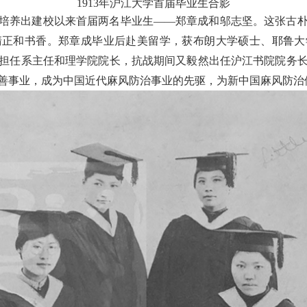
1913
年沪江大学首届毕业生合影
培养出建校以来首届两名毕业生——郑章成和邬志坚。这张古
清正和书香。郑章成毕业后赴美留学，获布朗大学硕士、耶鲁大
担任系主任和理学院院长，抗战期间又毅然出任沪江书院院务
善事业，成为中国近代麻风防治事业的先驱，为新中国麻风防治