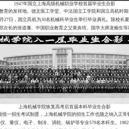
1947
年国立上海高级机械职业学校首届毕业生合影
教育的发祥地。德文医工学堂、中法国立工学院和国立高机时期，
月
27
日，国立高机为
30
名机械科毕业生举行毕业典礼。除校长
部次长的张道藩、中国职业教育之父黄炎培、国学大师龙榆生等
上海机械学院恢复高考后首届本科毕业生合影
校统一招生考试制度，上海机械学院的招生工作也随之纳入正常
自仪、量仪、电子、制冷、涡轮、锅炉等专业
579
名本科生。
1982