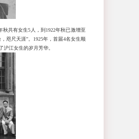
年秋共有女生
5
人，到
1922
年秋已激增至
，咫尺天涯”。
1925
年，首届
4
名女生顺
了沪江女生的岁月芳华。