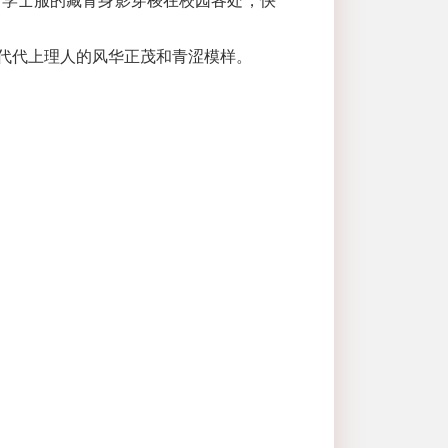
。学士服的藏青身影穿梭在校园各处，快
代代上理人的风华正茂和青涩模样。