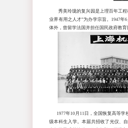
秀美玲珑的复兴园是上理百年工程
业界有用之人才”为办学宗旨。
1947
年
6
体外，曾留学法国并担任国民政府教育
1977
年
10
月
11
日，全国恢复高等学
级本科生入学。本届共招收了光仪、