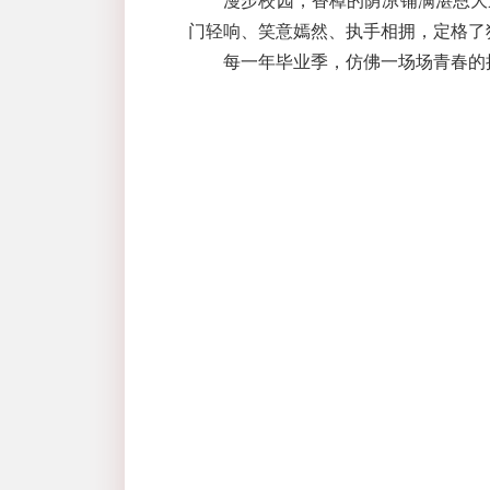
漫步校园，香樟的荫凉铺满湛恩大
门轻响、笑意嫣然、执手相拥，定格了
每一年毕业季，仿佛一场场青春的