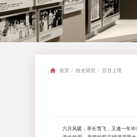
首页
/
校史研究
/
百廿上理
六月风暖，草长莺飞，又逢一年毕