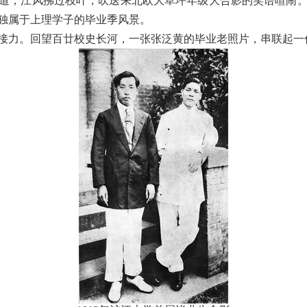
道，江风拂过枝叶，吹送来北欧大草坪年级大合影的笑语喧闹
独属于上理学子的毕业季风景。
接力。回望百廿校史长河，一张张泛黄的毕业老照片，串联起一