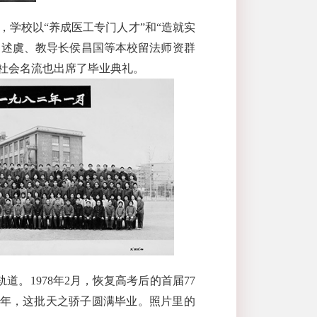
学校以“养成医工专门人才”和“造就实
夏述虞、教导长侯昌国等本校留法师资群
社会名流也出席了毕业典礼。
轨道。
1978
年
2
月，恢复高考后的首届
77
年，这批天之骄子圆满毕业。照片里的