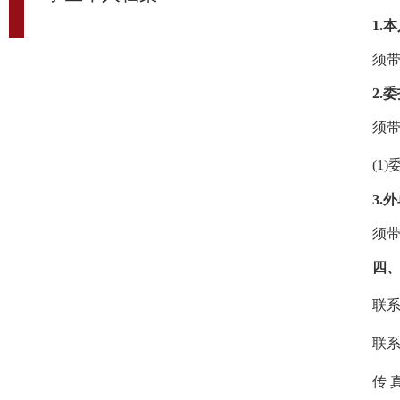
1.
本
须
2.
委
须
(1)
3.
外
须
四
联
联
传 