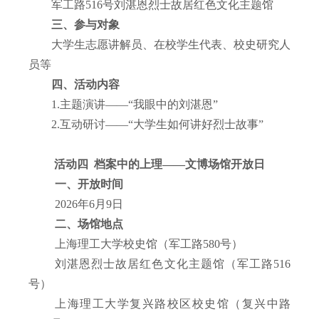
军工路
516
号刘湛恩烈士故居红色文化主题馆
三、参与对象
大学生志愿讲解员、在校学生代表、校史研究人
员等
四、活动内容
1.
主题演讲——“我眼中的刘湛恩”
2.
互动研讨——“大学生如何讲好烈士故事”
活动四 档案中的上理——文博场馆开放日
一、开放时间
2026
年
6
月
9
日
二、场馆地点
上海理工大学校史馆（军工路
580
号）
刘湛恩烈士故居红色文化主题馆（军工路
516
号）
上海理工大学复兴路校区校史馆（复兴中路