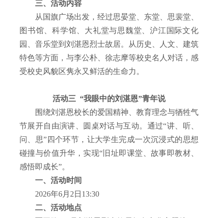
三、活动内容
从国旗广场出发，经过思晏堂、东堂、思裴堂、
图书馆、科学馆、大礼堂与思魏堂、沪江国际文化
园、音乐堂到刘湛恩烈士故居。从历史、人文、建筑
特色等方面，与李公朴、徐志摩等校史名人对话，感
受校史风貌区隽永又鲜活的生命力。
活动三 “我眼中的刘湛恩”青年说
围绕刘湛恩校长的爱国精神、教育理念与牺牲气
节展开自由演讲、圆桌对话与互动。通过“讲、听、
问、思”四个环节，让大学生完成一次沉浸式的思想
碰撞与价值升华，实现“旧址即课堂、故事即教材、
感悟即成长”。
一、活动时间
2026
年
6
月
2
日
13:30
二、活动地点