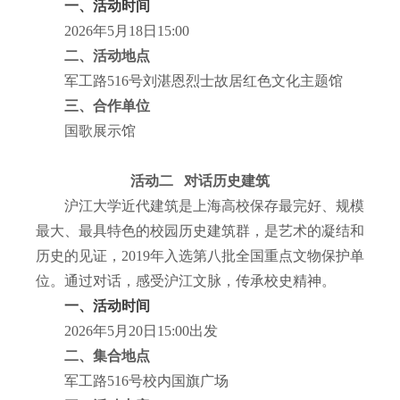
一、活动时间
2026
年
5
月
18
日
15:00
二、活动地点
军工路
516
号刘湛恩烈士故居红色文化主题馆
三、合作单位
国歌展示馆
活动二
对话历史建筑
沪江大学近代建筑是上海高校保存最完好、规模
最大、最具特色的校园历史建筑群，是艺术的凝结和
历史的见证，
2019
年入选第八批全国重点文物保护单
位。通过对话，感受沪江文脉，传承校史精神。
一、活动时间
2026
年
5
月
20
日
15:00
出发
二、集合地点
军工路
516
号校内国旗广场