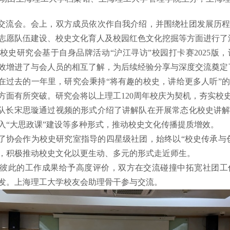
交流会。会上，双方成员依次作自我介绍，并围绕社团发展历
志愿队伍建设、校史文化育人及校园红色文化挖掘等方面进行了
校史
研究会基于自身品牌活动“沪江寻访”校园打卡赛
2025
版，
效增进了与会人员的相互了解，为后续经验分享与深度交流奠定
在过去的一年里，研究会秉持“将有趣的校史，讲给更多人听”
方面有所突破。研究会将以上理工
120
周年校庆为契机，夯实校
队长宋思璇通过视频的形式介绍了讲解队在开展常态化校史讲
入“大思政课”建设等多种形式，推动校史文化传播提质增效。
了协会作为校史研究室指导的四星级社团，始终以“校史传承与
，积极推动校史文化以更生动、多元的形式走近师生。
彼此的工作成果给予高度
评价
，双方在交流碰撞中拓宽社团工
发。上海理工大学校友
会助理
骨干参与交流。