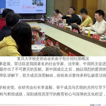
复旦大学校史协会会长俞子彤介绍社团概况
事迹展。雷洁琼是我国著名的社会学家、法学家、中国民主促
题作出了不可磨灭的贡献。新中国成立之后，她以强烈的爱国
带队讲解下，双方成员深受触动，纷纷表示要传承和弘扬雷洁
学校史馆。
在研究会社长李嘉毅、骨干成员马艺萌的共同引导
程与辉煌成就，深刻感悟其坚守的教育初心与深厚的文化积淀