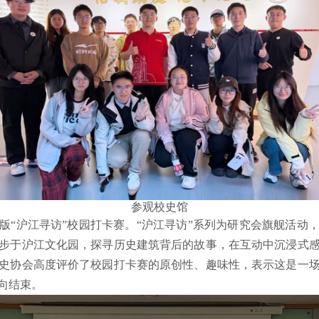
参观校史馆
版“沪江寻访”校园打卡赛。“沪江寻访”系列为
研究会
旗舰
活动
步于沪江文化园，探寻历史建筑背后的故事，在互动中沉浸式
史协会高度评价了校园打卡赛的原创性、趣味性，表示这是一
向结束。