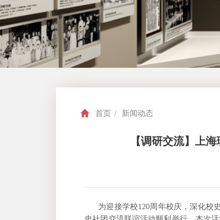
首页
/
新闻动态
【调研交流】上海
为迎接学校
120
周年校庆，深化校
史社团交流联谊活动顺利举行。本次活