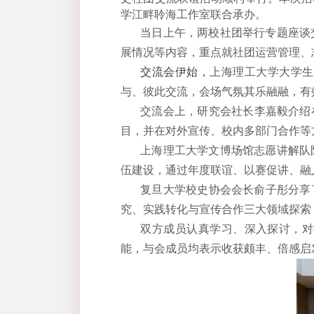
学江畔聆海工作室联合承办。
当日上午，两校社团举行专题座谈
展情况等内容，重点就社团运营管理、
交流会伊始，
上海理工大学大学生
与、彼此交流，会场气氛其乐融融
，有
交流会上，研究会
社
长李嘉毅介绍
目，并在对外宣传、校内多部门合作等
上海理工大学文博场馆志愿讲解队
伍建设，通过年度联谊、以赛促讲、融
复旦大学校史协会会长俞子彤分享
究、实践转化与宣传合作三大领域探索
双方成员认真
学习
、深入
探讨
，对
能
，与会成员
均表示收获颇丰、倍感启