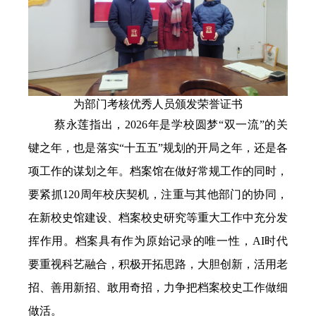
为
部门考核优秀人员颁发荣誉证书
蔡永莲指出，
2026
年是学校圆梦“双一流”的关
键之年，也是落实“十五五”规划的开局之年，还是各
项工作的谋划之年。档案馆在做好常规工作的同时，
要紧抓
120
周年校庆契机，注重与其他部门的协同，
在新校史馆建设、档案校史研究等重大工作中充分发
挥作用。档案具有作为原始记录的唯一性
，
AI
时代
要重视科艺融合，积极开拓思路，大胆创新，活用老
招、善用新招、敢用奇招，力争把档案校史工作做细
做活。