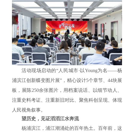
活动现场启动的“人民城市·以
Young
为名——杨
浦滨江创新蝶变图片展”，精心设计
5
个章节、
44
块展
板，展陈
250
余张图片，用档案说话、以细节动人、
注重史料考证、注重新旧对比、聚焦科创呈现、体现
人民视角叙事。
望历史，见证滔滔江水奔流
杨浦滨江，浦江潮涌处的百年热土。百年前，这