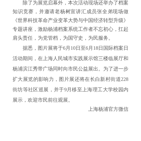
除了为展览启幕外，本次活动现场还举办了档案
知识竞赛，并邀请老杨树宣讲汇成员张全弟现场做
《世界科技革命产业变革大势与中国经济转型升级》
专题讲座，激励杨浦档案系统工作者不忘初心，扛起
肩头责任，为党管档，为国守史，为民服务。
据悉，图片展将于
6
月
10
日至
6
月
18
日国际档案日
活动期间，在上海人民城市实践展示馆三楼临展厅和
杨浦滨江秀带广场同时向市民公益展出。为了进一步
扩大展览的影响力，图片展还将在长白新村街道
228
街坊等社区巡展，并于
9
月移至上海理工大学校园内
展示，欢迎市民前往观展。
上海杨浦官方微信