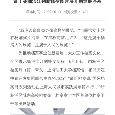
证！杨浦滨江创新蝶变图片展开启巡展序幕
发布时间：2025-06-13
浏览次数：
421
“就应该多多举办像这样的展览。”市民徐女士站
在杨浦滨江沿岸，在展板前驻足许久，“这是属于杨
浦人的展览，是属于人民的展览！”
为推动档案事业创新发展，大力宣传档案文化，
全面展示杨浦滨江的蝶变历程，
6
月
10
日，由杨浦区
档案局（馆）牵头，上海理工大学档案馆、杨浦滨江
投资开发集团联合主办的
2025
年“请听档案说”国际档
案日系列活动在上海人民城市实践展示馆举行，
9
所
杨浦区域内高校档案馆、档案室与本区各单位档案干
部等出席活动。