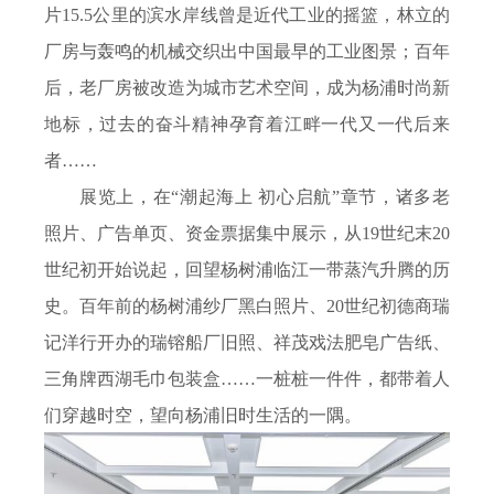
片
15.5
公里的滨水岸线曾是近代工业的摇篮，林立的
厂房与轰鸣的机械交织出中国最早的工业图景；百年
后，老厂房被改造为城市艺术空间，成为杨浦时尚新
地标，过去的奋斗精神孕育着江畔一代又一代后来
者……
展览上，在“潮起海上 初心启航”章节，诸多老
照片、广告单页、资金票据集中展示，从
19
世纪末
20
世纪初开始说起，回望杨树浦临江一带蒸汽升腾的历
史。百年前的杨树浦纱厂黑白照片、
20
世纪初德商瑞
记洋行开办的瑞镕船厂旧照、祥茂戏法肥皂广告纸、
三角牌西湖毛巾包装盒……一桩桩一件件，都带着人
们穿越时空，望向杨浦旧时生活的一隅。