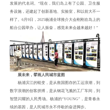
发展的代名词。“现在，我们岛上有了公园、卫生服
务设施，还建起了创新基地、实验室，和以前大不一
样了。
6
月
9
日，
2025
杨浦全球推介大会刚刚在岛上的
船台公园举办，让人振奋，感觉未来会越来越好！”
展未来，擘画人民城市蓝图
杨浦滨江的蜕变，是从救国图存的工运浪潮，到
数字浪潮的创客拼搏，是从钢花飞溅的工厂车间，到
智慧闪耀的人民秀场。杨浦的“
YOUNG
”，是青春永
续的基因，是人民城市永不停歇的奋进脚步。