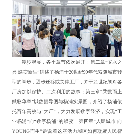
漫步观展，各个章节依次展开：第二章“滨水之
兴 蝶变新生”讲述了杨浦于
20
世纪
90
年代紧随城市转
型的脚步，逐步迁移或关停工厂，并于
21
世纪初对各
厂房加以保护、二次利用的故事；第三章“乘数而上
赋彩华章”以数据导图与杨浦实景图，介绍了杨浦依
托百年高校与“大厂”，大力发展数字经济，实现“工
业杨浦”向“数字杨浦”的蝶变；第四章“人民城市 向
YOUNG
而生”诉说着这座活力城区如何凝聚人民智